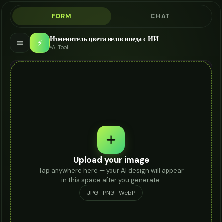
FORM
CHAT
Изменитель цвета велосипеда с ИИ
⚡
AI Tool
Upload your image
Tap anywhere here — your AI design will appear
in this space after you generate.
JPG · PNG · WebP