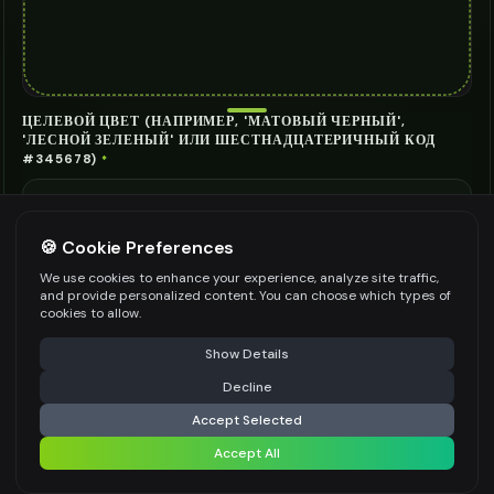
ЦЕЛЕВОЙ ЦВЕТ (НАПРИМЕР, 'МАТОВЫЙ ЧЕРНЫЙ',
'ЛЕСНОЙ ЗЕЛЕНЫЙ' ИЛИ ШЕСТНАДЦАТЕРИЧНЫЙ КОД
#345678)
*
🍪 Cookie Preferences
КАКИЕ ЧАСТИ ПЕРЕКРАСИТЬ?
*
We use cookies to enhance your experience, analyze site traffic,
Рама
Вилка
Колеса (только обода)
Руль
and provide personalized content. You can choose which types of
cookies to allow.
Подседельный штырь
+ Custom
⚠️ Last free generation — upgrade to do more
Share
Show Details
ЖЕЛАЕМЫЙ ТИП ОТДЕЛКИ
*
Decline
⚡
Перекрасить велосипед
Глянцевый
Accept Selected
ДОПОЛНИТЕЛЬНЫЕ ИНСТРУКЦИИ (НЕОБЯЗАТЕЛЬНО)
Accept All
Share settings